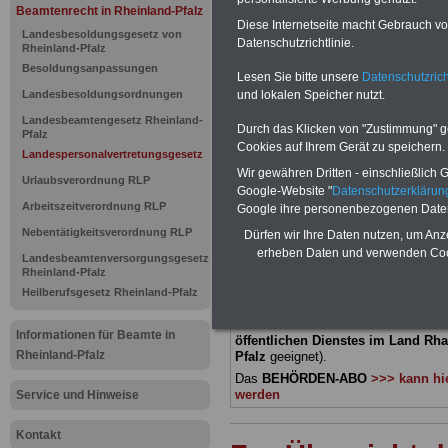
Beamtenrecht in Rheinland-Pfalz
Diese Internetseite macht Gebrauch von
Landespers
Landesbesoldungsgesetz von
Datenschutzrichtlinie.
Rheinland-Pfalz
von Rheinla
Besoldungsanpassungen
Lesen Sie bitte unsere
Datenschutzrich
Landesbesoldungsordnungen
und lokalen Speicher nutzt.
Unfallfürso
Landesbeamtengesetz Rheinland-
Durch das Klicken von "Zustimmung" geb
Pfalz
Cookies auf Ihrem Gerät zu speichern.
Sachschäd
Landespersonalvertretungsgesetz
Wir gewähren Dritten - einschließlich Go
Urlaubsverordnung RLP
Google-Website "
Datenschutzerkläru
Arbeitszeitverordnung RLP
Google ihre personenbezogenen Date
BEHÖRDEN-ABO
mit 3 Ratgebern fü
22,50 Euro: Wissenswertes für Bea
Nebentätigkeitsverordnung RLP
Dürfen wir Ihre Daten nutzen, um Anz
und Beamte, Beamtenversorgungsre
erheben Daten und verwenden Cook
Landesbeamtenversorgungsgesetz
(Bund/Länder) sowie Beihilferecht i
Rheinland-Pfalz
Ländern. Alle drei Ratgeber sind über
gegliedert und erläutern auch kompliz
Heilberufsgesetz Rheinland-Pfalz
Sachverhalte verständlich (auch für
Mitarbeiterinnen und Mitarbeiter d
Informationen für Beamte in
öffentlichen Dienstes im Land Rha
Rheinland-Pfalz
Pfalz
geeignet).
Das
BEHÖRDEN-ABO
>>> kann hie
werden
Service und Hinweise
Kontakt