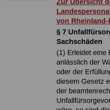
Zur Übersicht d
Landespersonal
von Rheinland-
§ 7 Unfallfürso
Sachschäden
(1) Erleidet ein
anlässlich der 
oder der Erfüllun
diesem Gesetz ei
der beamtenrech
Unfallfürsorgevor
wäre, so sind die