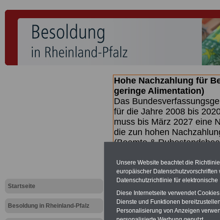
Hohe Nachzahlung für B
geringe Alimentation)
Das Bundesverfassungsgeri
für die Jahre 2008 bis 2020
muss bis
März 2027 eine N
die zun hohen Nachzahlun
(Beamte & Ruhestandsbea
geben (Medienberichten z
mind.
3.000 und 13.000 E
Unsere Website beachtet die Richtlini
europäischer Datenschutzvorschrifte
hierzu eine Broschüre her
Datenschutzrichtlinie für elektronisch
des Gesetzentwurfs der Bu
Startseite
(wahrscheinlich im Quarta
Diese Internetseite verwendet Cookie
Dienste und Funktionen bereitzustell
Broschüre
.
Besoldung in Rheinland-Pfalz
Personalisierung von Anzeigen verwende
personalisierte Werbung genutzt.